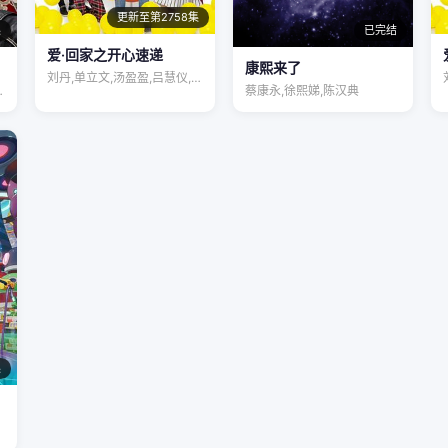
更新至第2758集
集
已完结
爱·回家之开心速递
康熙来了
刘丹,单立文,汤盈盈,吕慧仪,罗乐林,马…
赵爽,聂曦映…
蔡康永,徐熙娣,陈汉典
集