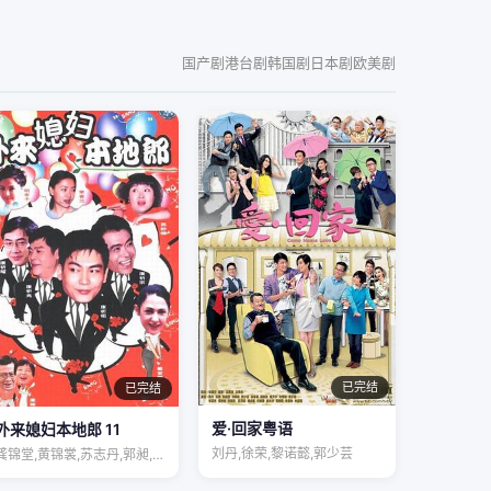
国产剧
港台剧
韩国剧
日本剧
欧美剧
已完结
已完结
爱·回家粤语
外来媳妇本地郎 11
刘丹,徐荣,黎诺懿,郭少芸
龚锦堂,黄锦裳,苏志丹,郭昶,彭新智,徐…