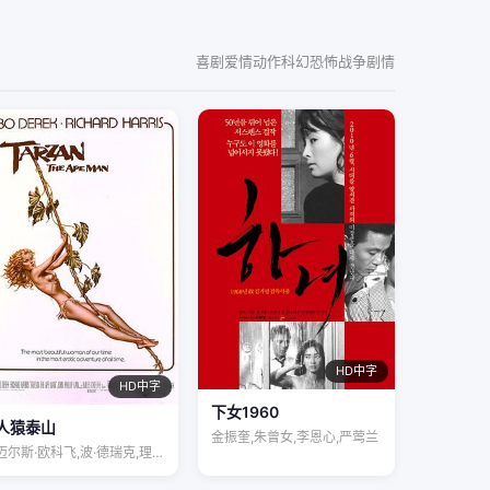
喜剧
爱情
动作
科幻
恐怖
战争
剧情
HD中字
HD中字
下女1960
人猿泰山
金振奎,朱曾女,李恩心,严莺兰
迈尔斯·欧科飞,波·德瑞克,理查德·哈里…