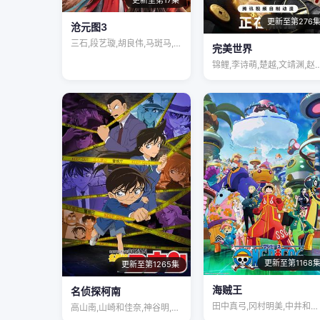
更新至第17集
更新至第276
沧元图3
三石,段艺璇,胡良伟,马斑马,姜广涛,袁…
完美世界
锦鲤,李诗萌,楚越,文靖渊,
更新至第1168
更新至第1265集
海贼王
名侦探柯南
田中真弓,冈村明美,中井和哉,山口胜平,…
高山南,山崎和佳奈,神谷明,小山力也,林…