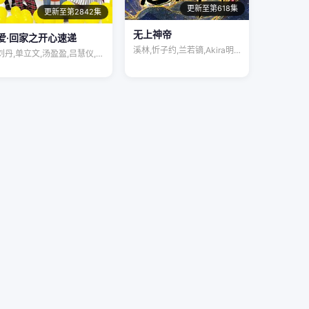
更新至第618集
更新至第2842集
无上神帝
爱·回家之开心速递
溪林,忻子约,兰若镝,Akira明,陆敏…
刘丹,单立文,汤盈盈,吕慧仪,罗乐林,马…