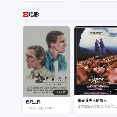
电影
HD中
HD中字
查泰莱夫人的情人
咫尺之间
西尔维娅·克里斯蒂,谢恩·布赖恩特,尼古…
Joseph,Lopez,Luke,St…