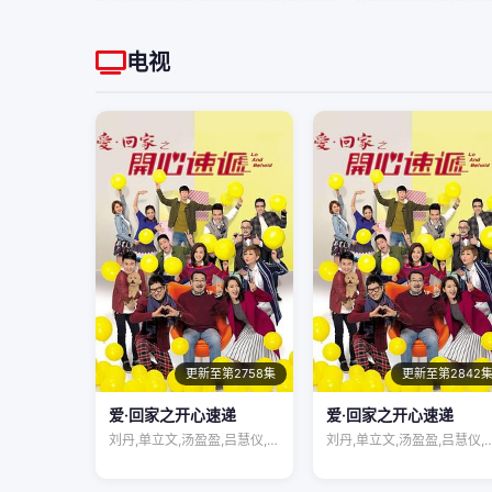
电视
更新至第2758集
更新至第2842
爱·回家之开心速递
爱·回家之开心速递
刘丹,单立文,汤盈盈,吕慧仪,罗乐林,马…
刘丹,单立文,汤盈盈,吕慧仪