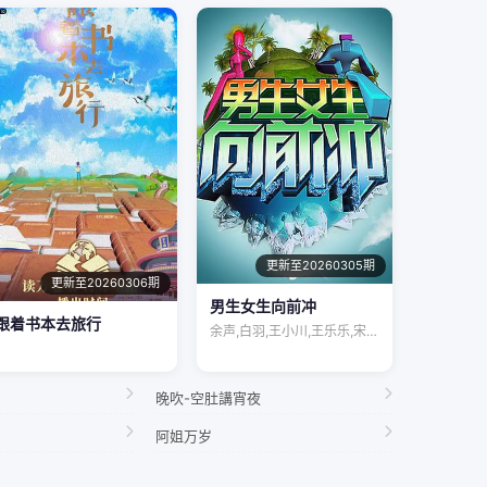
更新至20260305期
更新至20260306期
男生女生向前冲
跟着书本去旅行
余声,白羽,王小川,王乐乐,宋秋熠,张亚…
晚吹-空肚講宵夜
阿姐万岁