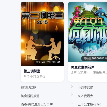
更新至20260702
更新至20260305期
男生女生向前冲
第三调解室
余声,白羽,王小川,王乐乐,
刘佳,小河,张嘉益
帮我找房吧
小姐不熙娣
美食新闻报道
女人我最大
杰森·莫玛漫游记第二季
五十公里桃花坞6