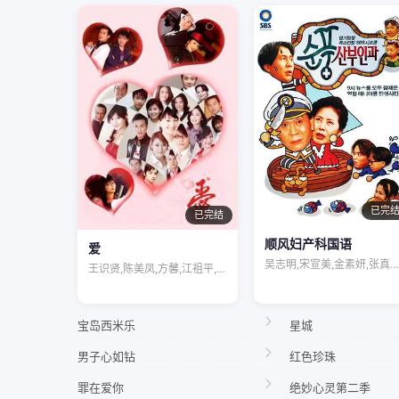
已完
已完结
顺风妇产科国语
爱
吴志明,宋宣美,金素妍,张真英,宋慧乔,…
王识贤,陈美凤,方馨,江祖平,倪齐民,刘…
宝岛西米乐
星城
男子心如钻
红色珍珠
罪在爱你
绝妙心灵第二季