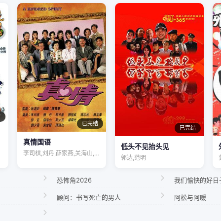
结
已完结
已完结
真情国语
低头不见抬头见
李司棋,刘丹,薛家燕,关海山,蒋志光,苏…
郭达,范明
恐怖角2026
我们愉快的好日
顾问：书写死亡的男人
阿松与阿暖