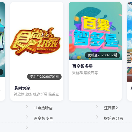
更新至20260702期
百变智多星
期
梁赫群,葉欣眉等
更新至20260701期
食尚玩家
宋秋熠,张亚…
钟欣愉,颜永烈,谢炘昊,陈秉立
11点热吵店
江湖见2
百变智多星
娱乐百分百