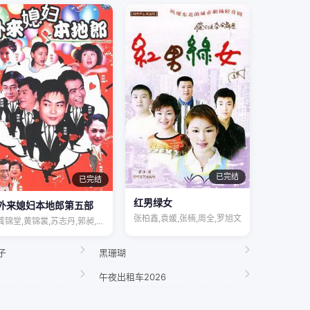
已完结
已完结
红男绿女
外来媳妇本地郎第五部
张柏鑫,袁媛,张楠,周全,罗旭文
龚锦堂,黄锦裳,苏志丹,郭昶,彭新智,徐…
子
黑珊瑚
午夜出租车2026