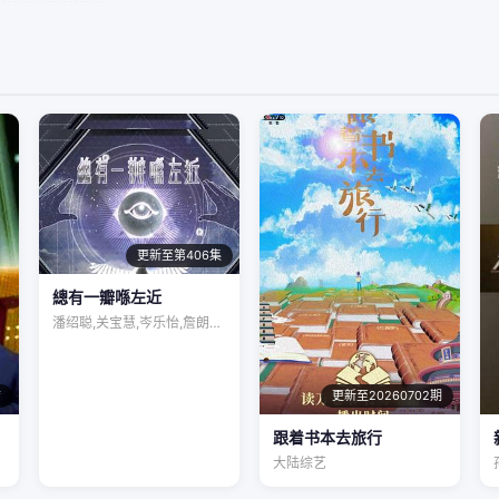
更新至第406集
總有一瓣喺左近
潘绍聪,关宝慧,岑乐怡,詹朗林,王颂茵,…
结
更新至20260702期
跟着书本去旅行
大陆综艺