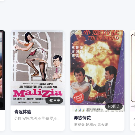
HD中字
字
HD国语
青涩体验
赤欲情花
劳拉·安托内利,图里·费罗,亚历桑德罗·…
陈观泰,楚湘云,惠天赐