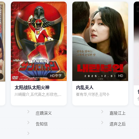
HD
HD中字
语
内乱夫人
太阳战队太阳火神
崔有华,이영준,김학수
川崎龍介,五代高之,杉欣也,小林朝夫
庄蹻演义
嘉陵江上
告知信
遗弃之后