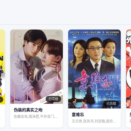
已完结
集
已完结
伪装的真实之吻
意难忘
佐藤友祐,堀海登,平井亚门,島津見,财津…
,罗乐林,马…
王识贤,张凤书,刘至翰,高欣欣,李兴文,…