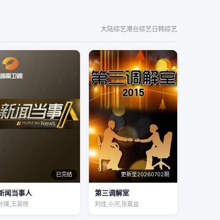
大陆综艺
港台综艺
日韩综艺
已完结
更新至20260702期
新闻当事人
第三调解室
孙璞,王昊旸
刘佳,小河,张嘉益