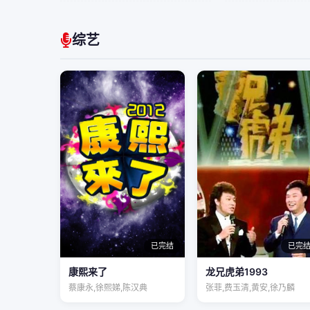
综艺
已完结
已完
康熙来了
龙兄虎弟1993
蔡康永,徐熙娣,陈汉典
张菲,费玉清,黄安,徐乃麟