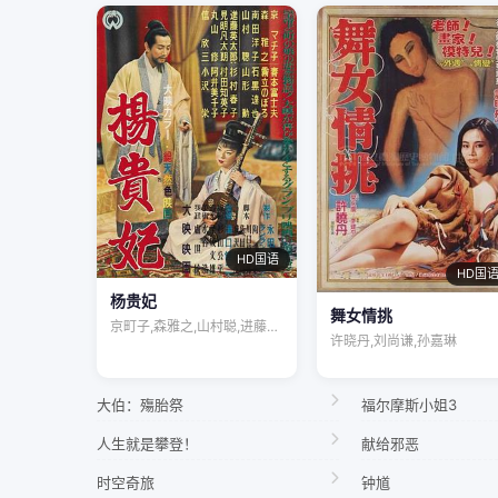
HD国语
HD国
杨贵妃
舞女情挑
京町子,森雅之,山村聪,进藤英太郎,杉村…
许晓丹,刘尚谦,孙嘉琳
大伯：殤胎祭
福尔摩斯小姐3
人生就是攀登！
献给邪恶
时空奇旅
钟馗