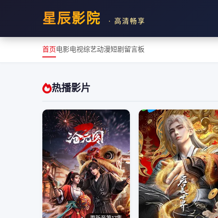
星辰影院
· 高清畅享
首页
电影
电视
综艺
动漫
短剧
留言板
热播影片