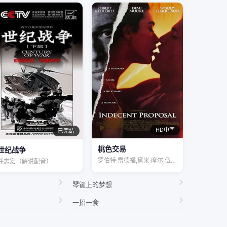
HD中字
已完结
桃色交易
世纪战争
罗伯特·雷德福,黛米·摩尔,伍迪·哈里森…
任志宏（解说配音）
琴键上的梦想
一招一食